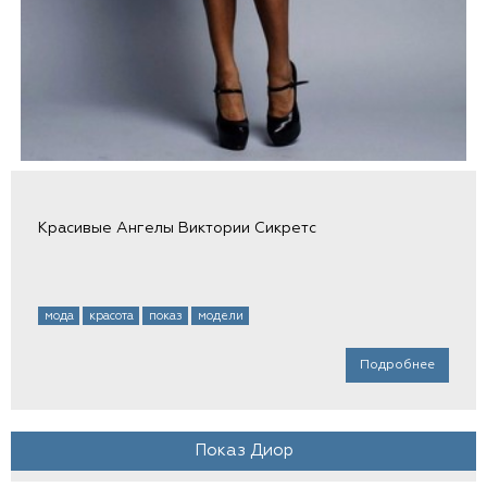
Красивые Ангелы Виктории Сикретс
мода
красота
показ
модели
Подробнее
Показ Диор