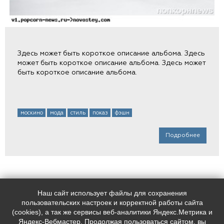
Здесь может быть короткое описание альбома. Здесь
может быть короткое описание альбома. Здесь может
быть короткое описание альбома.
москино
мода
стиль
показ
фэшн
Подробнее
Наш сайт использует файлы для сохранения
Наш адрес:
Контакты:
пользовательских настроек и корректной работы сайта
Индекс, Санкт-Петербург,
+7 (
812
) 0000000
(cookies), а так же сервисы веб-аналитики Яндекс.Метрика и
Лиговский пр. 228
+7 (
812
) 0000000
Яндекс-Вебмастер. Продолжая пользоваться сайтом, вы
support@placemark.ru