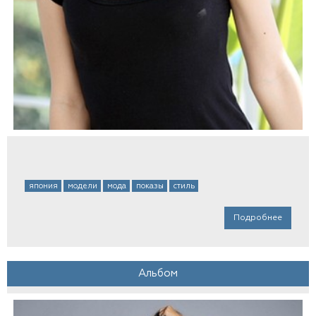
япония
модели
мода
показы
стиль
Подробнее
Альбом