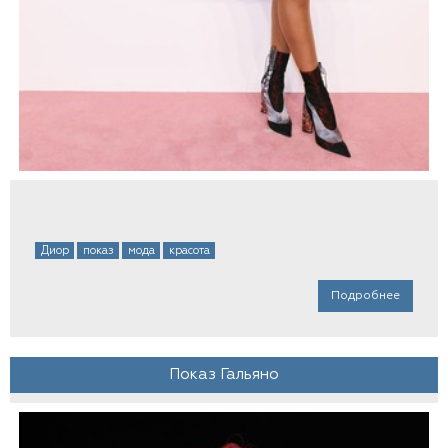
Диор
показ
мода
красота
Подробнее
Показ Гальяно