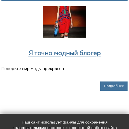
Я точно модный блогер
Поверьте мир моды прекрасен
Подробнее
Наш сайт использует файлы для сохранения
Наш адрес:
Контакты:
пользовательских настроек и корректной работы сайта